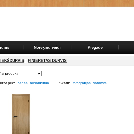
mums
Norēķinu veidi
Piegāde
IEKŠDURVIS
|
FINIERETAS DURVIS
ķirot pēc:
cenas
nosaukuma
Skatīt:
fotogrāfijas
saraksts