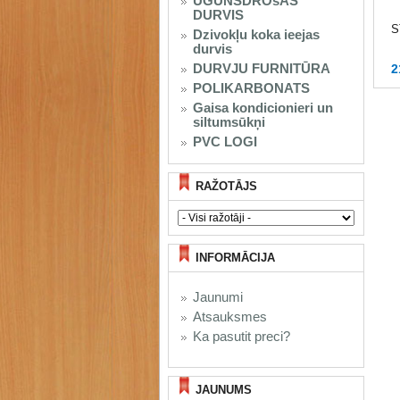
UGUNSDROšAS
DURVIS
S
Dzivokļu koka ieejas
durvis
DURVJU FURNITŪRA
2
POLIKARBONATS
Gaisa kondicionieri un
siltumsūkņi
PVC LOGI
RAŽOTĀJS
INFORMĀCIJA
Jaunumi
Atsauksmes
Ka pasutit preci?
JAUNUMS