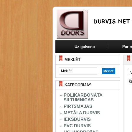
Uz galveno
Par 
MEKLĒT
Š
KATEGORIJAS
POLIKARBONĀTA
SILTUMNICAS
PIRTSMAJAS
METĀLA DURVIS
IEKŠDURVIS
PVC DURVIS