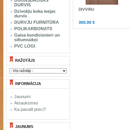
UGUNSDROšAS
DURVIS
DIVVIRU
Dzivokļu koka ieejas
durvis
DURVJU FURNITŪRA
300.00 €
POLIKARBONATS
Gaisa kondicionieri un
siltumsūkņi
PVC LOGI
RAŽOTĀJS
INFORMĀCIJA
Jaunumi
Atsauksmes
Ka pasutit preci?
JAUNUMS