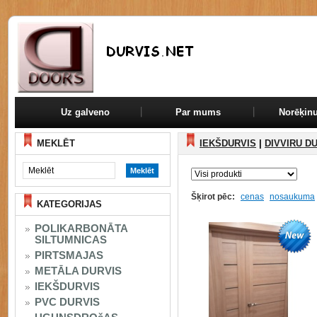
Uz galveno
Par mums
Norēķinu
MEKLĒT
IEKŠDURVIS
|
DIVVIRU D
Šķirot pēc:
cenas
nosaukuma
KATEGORIJAS
POLIKARBONĀTA
SILTUMNICAS
PIRTSMAJAS
METĀLA DURVIS
IEKŠDURVIS
PVC DURVIS