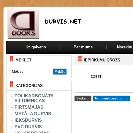
Uz galveno
Par mums
Norēķinu
MEKLĒT
IEPIRKUMU GROZS
DZĒST
KATEGORIJAS
POLIKARBONĀTA
SILTUMNICAS
PIRTSMAJAS
METĀLA DURVIS
IEKŠDURVIS
PVC DURVIS