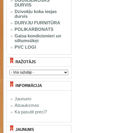
UGUNSDROšAS
DURVIS
Dzivokļu koka ieejas
durvis
DURVJU FURNITŪRA
POLIKARBONATS
Gaisa kondicionieri un
siltumsūkņi
PVC LOGI
RAŽOTĀJS
INFORMĀCIJA
Jaunumi
Atsauksmes
Ka pasutit preci?
JAUNUMS